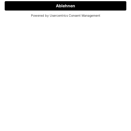
Demo vereinbaren
BLEIB AM BALL
Abonniere den Newsletter und bleib immer auf
dem Laufenden!